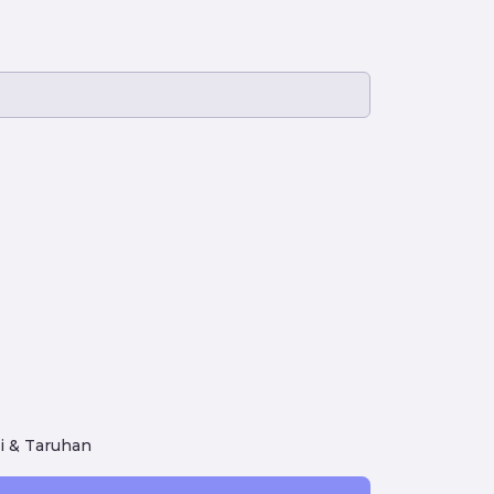
i & Taruhan