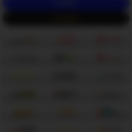
BONUS
Daftar