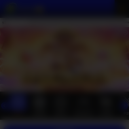
Gabung dan Rasakan Pelayanan dari Provider Terbaik di Indones
SLOT
CASINO
SPORT
E-SPORTS
POKER
P2